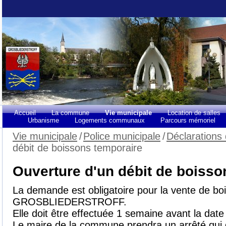
Accueil
La commune
Vie municipale
Location de salles
Urbanisme
Logements communaux
Parcours mémoriel
Vie municipale
/
Police municipale
/
Déclarations 
débit de boissons temporaire
Ouverture d'un débit de boisso
La demande est obligatoire pour la vente de b
GROSBLIEDERSTROFF.
Elle doit être effectuée 1 semaine avant la date
Le maire de la commune prendra un arrêté qui d