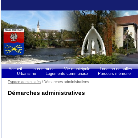
Accueil
La commune
Vie municipale
Location de salles
Urbanisme
Logements communaux
Parcours mémoriel
Espace administrés
/
Démarches administratives
Démarches administratives