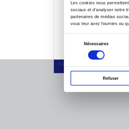
Les cookies nous permettent d
l'égli
sociaux et d'analyser notre t
partenaires de médias sociaux
vous leur avez fournies ou qu'
Sélection
Nécessaires
du
consentement
Cookies
Refuser