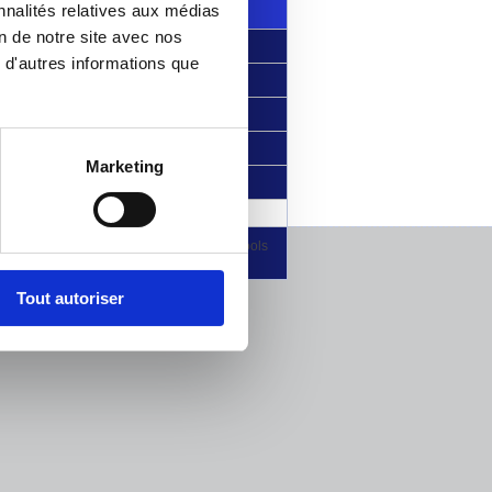
nnalités relatives aux médias
Patrimoine
on de notre site avec nos
Le village en images
 d'autres informations que
Visiter les environs
Chez nos voisins allemands
Restauration
Marketing
Hébergement
gales
|
Powered by Berger-Levrault et Isotools
Tout autoriser