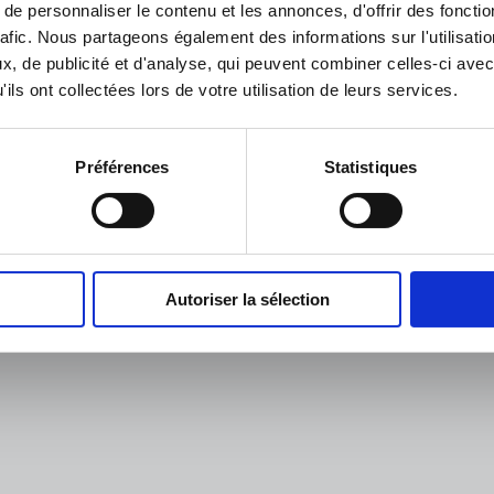
hauteurs du
e personnaliser le contenu et les annonces, d'offrir des fonctio
se
village)
rafic. Nous partageons également des informations sur l'utilisati
, de publicité et d'analyse, qui peuvent combiner celles-ci avec
ils ont collectées lors de votre utilisation de leurs services.
Préférences
Statistiques
© Mairie de GROSBLIEDERSTROFF 2026
Mentions lé
Autoriser la sélection